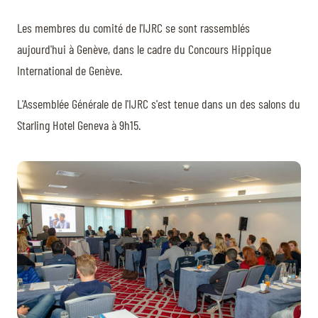
BILLETTERIE
BÉNÉVOLES
MÉDIAS
Les membres du comité de l'IJRC se sont rassemblés
aujourd'hui à Genève, dans le cadre du Concours Hippique
FR
EN
International de Genève.
© 2026 CHI de Genève. Tous droits réservés
L'Assemblée Générale de l'IJRC s'est tenue dans un des salons du
Starling Hotel Geneva à 9h15.