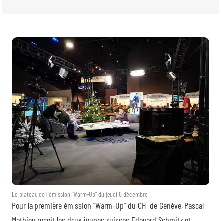
BILLETTERIE
BÉNÉVOLES
MÉDIAS
FR
EN
© 2026 CHI de Genève. Tous droits réservés
Le plateau de l'émission "Warm-Up" du jeudi 6 décembre
Pour la première émission "Warm-Up" du CHI de Genève, Pascal
Mathieu reçoit les deux jeunes suisses Edouard Schmitz et