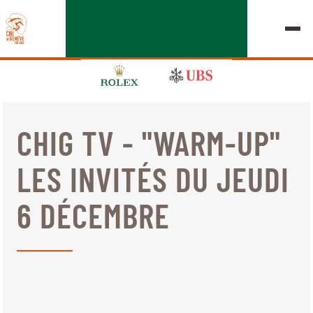
CHIG TV - "WARM-UP"
ÉDITION 2026
LES INVITÉS DU JEUDI
LE CHIG
6 DÉCEMBRE
MULTIMÉDIA
LIENS RAPIDES
ACCUEIL
EXPOSANTS
Jeudi, 17 Septembre 2026
DÉPARTS & RÉSULTATS
ROLEX GRAND SLAM