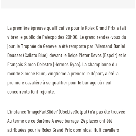
BILLETTERIE
BÉNÉVOLES
MÉDIAS
FR
EN
La première épreuve qualificative pour le Rolex Grand Prix a fait
© 2026 CHI de Genève. Tous droits réservés
vibrer le public de Palexpo dès 20h00. Le grand rendez-vous du
jour, le Trophée de Genève, a été remporté par l’Allemand Daniel
Deusser (Calisto Blue), devant le Belge Pieter Devos (Espoir) et le
Français Simon Delestre (Hermes Ryan). La championne du
monde Simone Blum, vingtième à prendre le départ, a été la
première cavalière à se qualifier pour le barrage où neuf
concurrents l’ont rejointe.
L'instance 'ImagePartSlider' (UseLiveOutput) n'a pas été trouvée
Au terme de ce Barème A avec barrage, 24 places ont été
attribuées pour le Rolex Grand Prix dominical. Huit cavaliers