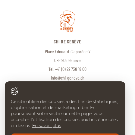
CHI DE GENÈVE
Place Edouard-Claparède 7
CH-1205 Geneve
Tel:
+41 (0) 22 738 18 00
info@chi-geneve.ch
Ce site utilise des cookies à des fins de statistiques,
© 2026 CHI de Genève. Tous droits réservés
d’optimisation et de marketing ciblé. En
Created with
♥
by
Artionet
·
Generated with IceCube2.Net
poursuivant votre visite sur cette page, vous
acceptez l’utilisation des cookies aux fins énoncées
ci-dessus.
En savoir plus