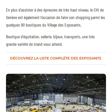
BILLETTERIE
BÉNÉVOLES
MÉDIAS
En plus d'assister à des épreuves de très haut niveau, le CHI de
Genève est également l'occasion de faire son shopping parmi les
FR
EN
quelques 90 boutiques du Village des Exposants.
© 2026 CHI de Genève. Tous droits réservés
Boutique d'équitation, sellerie, bijoux, transports, une très
grande variété de stand vous attend.
DÉCOUVREZ LA LISTE COMPLÈTE DES EXPOSANTS