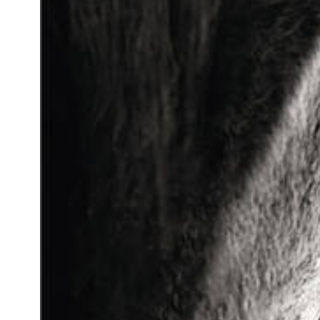
QUI SOMMES-NOUS
QUI SOMMES-NOUS
VISITE VIRTUELLE
HISTORIQUE
PALMARÈS
PALMARÈS
ABC DU CHIG
ABC DU CHIG
SPONSORS
ROLEX GRAND SLAM