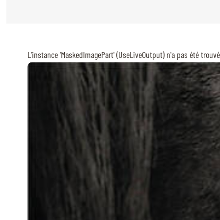
CAVALIERS & MENEURS
CAVALIERS & MENEURS
L'instance 'MaskedImagePart' (UseLiveOutput) n'a pas été trouv
EXPOSANTS
INFOS PRATIQUES
INFOS PRATIQUES
SPONSORS
EXPOSANTS
BILLETTERIE
BÉNÉVOLES
MÉDIAS
LE CHIG