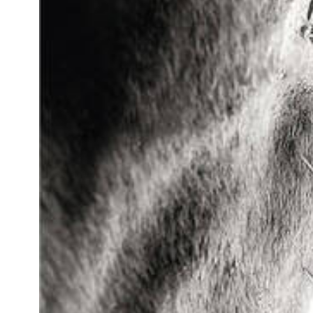
MULTIMÉDIA
FILM DU 60E
REPLAY DES ÉPREUVES
PHOTOS
PHOTOS
PODCAST
DÉPARTS & RÉSULTATS
© 2026 CHI de Genève. Tous droits réservés