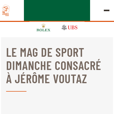
LE MAG DE SPORT
ÉDITION 2026
DIMANCHE CONSACRÉ
LE CHIG
À JÉRÔME VOUTAZ
MULTIMÉDIA
LIENS RAPIDES
ACCUEIL
EXPOSANTS
Jeudi, 17 Septembre 2026
DÉPARTS & RÉSULTATS
ROLEX GRAND SLAM