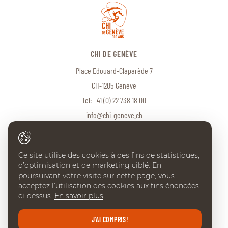
CHI DE GENÈVE
Place Edouard-Claparède 7
CH-1205 Geneve
Tel:
+41 (0) 22 738 18 00
info@chi-geneve.ch
Ce site utilise des cookies à des fins de statistiques,
© 2026 CHI de Genève. Tous droits réservés
d’optimisation et de marketing ciblé. En
Created with
♥
by
Artionet
·
Generated with IceCube2.Net
poursuivant votre visite sur cette page, vous
acceptez l’utilisation des cookies aux fins énoncées
ci-dessus.
En savoir plus
J'AI COMPRIS!