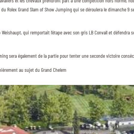
avaliers et les chevaux prendront part à une compétition hors norme, no
tape du Rolex Grand Slam of Show Jumping qui se déroulera le dimanche 9 
 Weishaupt, qui remportait l’étape avec son gris LB Convall et défendra son
ning sera également de la partie pour tenter une seconde victoire cons
dernièrement au sujet du Grand Chelem