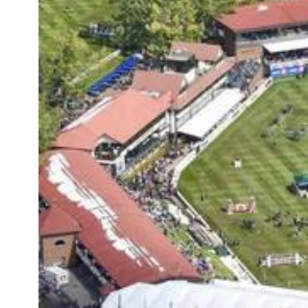
MULTIMÉDIA
FILM DU 60E
REPLAY DES ÉPREUVES
PHOTOS
PHOTOS
PODCAST
DÉPARTS & RÉSULTATS
© 2026 CHI de Genève. Tous droits réservés