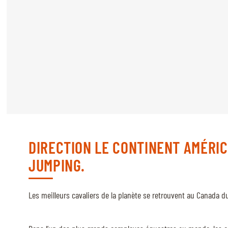
CAVALIERS & MENEURS
CAVALIERS & MENEURS
EXPOSANTS
INFOS PRATIQUES
INFOS PRATIQUES
SPONSORS
DIRECTION LE CONTINENT AMÉRI
EXPOSANTS
JUMPING.
BILLETTERIE
BÉNÉVOLES
Les meilleurs cavaliers de la planète se retrouvent au Canada 
MÉDIAS
LE CHIG