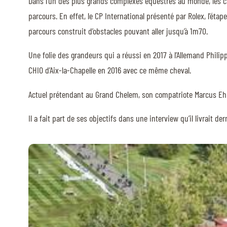
Dans l’un des plus grands complexes équestres au monde, les c
parcours. En effet, le CP International présenté par Rolex, l’é
QUI SOMMES-NOUS
parcours construit d’obstacles pouvant aller jusqu’à 1m70.
QUI SOMMES-NOUS
Une folie des grandeurs qui a réussi en 2017 à l’Allemand Philipp
VISITE VIRTUELLE
CHIO d’Aix-la-Chapelle en 2016 avec ce même cheval.
HISTORIQUE
Actuel prétendant au Grand Chelem, son compatriote Marcus Eh
PALMARÈS
Il a fait part de ses objectifs dans une interview qu’il livrait 
PALMARÈS
ABC DU CHIG
ABC DU CHIG
SPONSORS
ROLEX GRAND SLAM