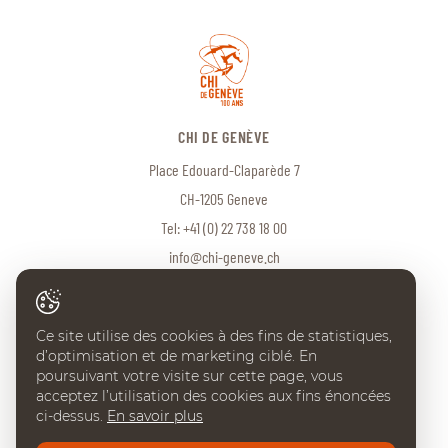
CHI DE GENÈVE
Place Edouard-Claparède 7
CH-1205 Geneve
Tel:
+41 (0) 22 738 18 00
info@chi-geneve.ch
Ce site utilise des cookies à des fins de statistiques,
© 2026 CHI de Genève. Tous droits réservés
d’optimisation et de marketing ciblé. En
Created with
♥
by
Artionet
·
Generated with IceCube2.Net
poursuivant votre visite sur cette page, vous
acceptez l’utilisation des cookies aux fins énoncées
ci-dessus.
En savoir plus