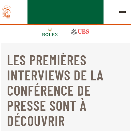
LES PREMIÈRES
ÉDITION 2026
INTERVIEWS DE LA
LE CHIG
CONFÉRENCE DE
MULTIMÉDIA
PRESSE SONT À
LIENS RAPIDES
ACCUEIL
EXPOSANTS
Jeudi, 17 Septembre 2026
DÉCOUVRIR
DÉPARTS & RÉSULTATS
ROLEX GRAND SLAM