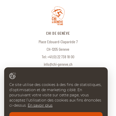
CHI DE GENÈVE
Place Edouard-Claparède 7
CH-1205 Geneve
Tel:
+41 (0) 22 738 18 00
info@chi-geneve.ch
Ce site utilise des cookies à des fins de statistiques,
© 2026 CHI de Genève. Tous droits réservés
d’optimisation et de marketing ciblé. En
Created with
♥
by
Artionet
·
Generated with IceCube2.Net
poursuivant votre visite sur cette page, vous
acceptez l’utilisation des cookies aux fins énoncées
ci-dessus.
En savoir plus