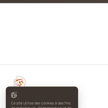
MULTIMÉDIA
FILM DU 60E
REPLAY DES ÉPREUVES
PHOTOS
PHOTOS
PODCAST
DÉPARTS & RÉSULTATS
© 2026 CHI de Genève. Tous droits réservés
CHI DE GENÈVE
Ce site utilise des cookies à des fins