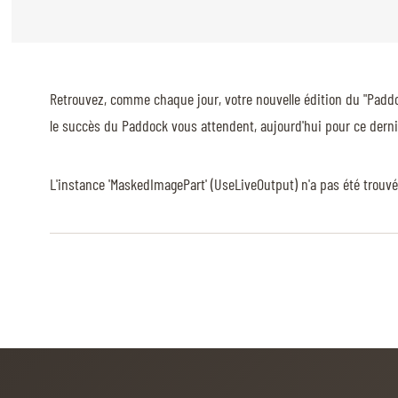
CAVALIERS & MENEURS
CAVALIERS & MENEURS
Retrouvez, comme chaque jour, votre nouvelle édition du "Paddoc
EXPOSANTS
le succès du Paddock vous attendent, aujourd'hui pour ce derni
INFOS PRATIQUES
INFOS PRATIQUES
L'instance 'MaskedImagePart' (UseLiveOutput) n'a pas été trouv
SPONSORS
EXPOSANTS
BILLETTERIE
BÉNÉVOLES
MÉDIAS
LE CHIG