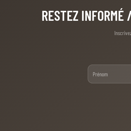
RESTEZ INFORMÉ
QUI SOMMES-NOUS
QUI SOMMES-NOUS
Inscrive
VISITE VIRTUELLE
HISTORIQUE
PALMARÈS
Pré
PALMARÈS
ABC DU CHIG
ABC DU CHIG
SPONSORS
ROLEX GRAND SLAM