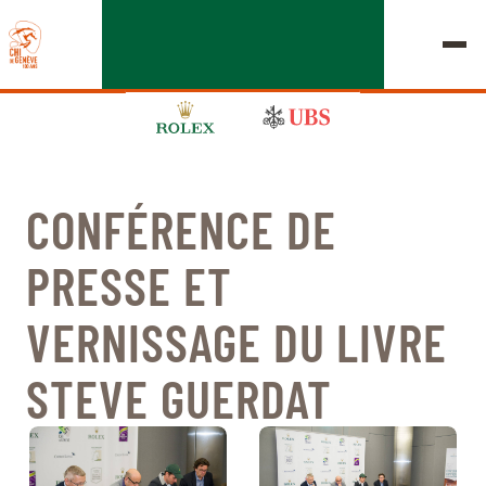
CONFÉRENCE DE
ÉDITION 2026
PRESSE ET
LE CHIG
VERNISSAGE DU LIVRE
MULTIMÉDIA
STEVE GUERDAT
LIENS RAPIDES
ACCUEIL
EXPOSANTS
Jeudi, 17 Septembre 2026
DÉPARTS & RÉSULTATS
ROLEX GRAND SLAM