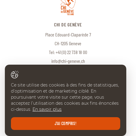
CHI DE GENÈVE
Place Edouard-Claparède 7
CH-1205 Geneve
Tel:
+41 (0) 22 738 18 00
info@chi-geneve.ch
Ce site utilise des cookies à des fins de statistiques,
© 2026 CHI de Genève. Tous droits réservés
d’optimisation et de marketing ciblé. En
Created with
♥
by
Artionet
·
Generated with IceCube2.Net
poursuivant votre visite sur cette page, vous
acceptez l’utilisation des cookies aux fins énoncées
ci-dessus.
En savoir plus
J'AI COMPRIS!