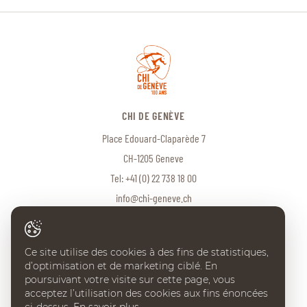
CHI DE GENÈVE
Place Edouard-Claparède 7
CH-1205 Geneve
Tel:
+41 (0) 22 738 18 00
info@chi-geneve.ch
Ce site utilise des cookies à des fins de statistiques,
© 2026 CHI de Genève. Tous droits réservés
d’optimisation et de marketing ciblé. En
Created with
♥
by
Artionet
·
Generated with IceCube2.Net
poursuivant votre visite sur cette page, vous
acceptez l’utilisation des cookies aux fins énoncées