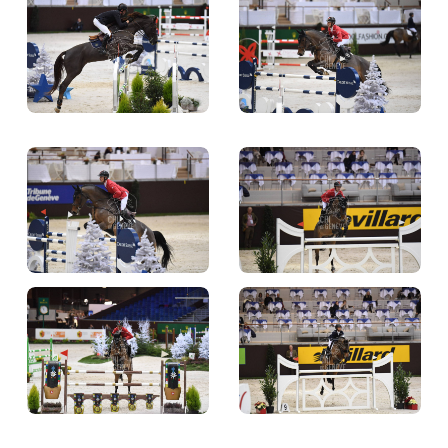
Ce site utilise des cookies à des fins de statistiques,
d’optimisation et de marketing ciblé. En
poursuivant votre visite sur cette page, vous
acceptez l’utilisation des cookies aux fins énoncées
ci-dessus.
En savoir plus
J'AI COMPRIS!