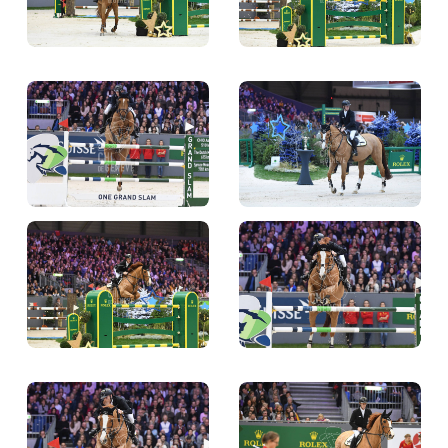
Ce site utilise des cookies à des fins de statistiques,
d’optimisation et de marketing ciblé. En
poursuivant votre visite sur cette page, vous
acceptez l’utilisation des cookies aux fins énoncées
ci-dessus.
En savoir plus
J'AI COMPRIS!