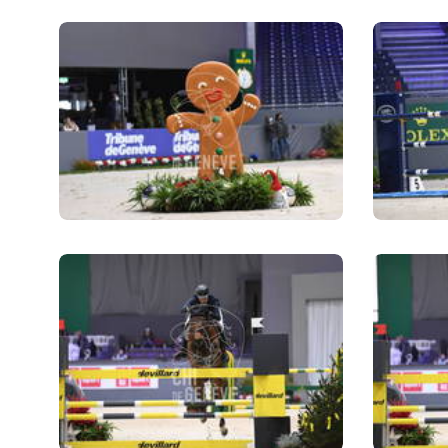
CAVALIERS & MENEURS
CAVALIERS & MENEURS
EXPOSANTS
INFOS PRATIQUES
INFOS PRATIQUES
SPONSORS
EXPOSANTS
BILLETTERIE
BÉNÉVOLES
MÉDIAS
LE CHIG