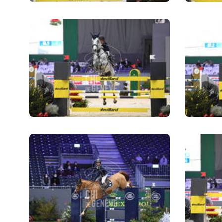
QUI SOMMES-NOUS
QUI SOMMES-NOUS
VISITE VIRTUELLE
HISTORIQUE
PALMARÈS
PALMARÈS
ABC DU CHIG
ABC DU CHIG
SPONSORS
ROLEX GRAND SLAM