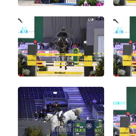
MULTIMÉDIA
FILM DU 60E
REPLAY DES ÉPREUVES
PHOTOS
PHOTOS
PODCAST
DÉPARTS & RÉSULTATS
© 2026 CHI de Genève. Tous droits réservés