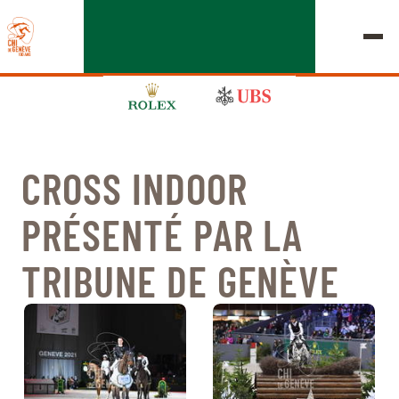
CROSS INDOOR
ÉDITION 2026
PRÉSENTÉ PAR LA
LE CHIG
TRIBUNE DE GENÈVE
MULTIMÉDIA
LIENS RAPIDES
ACCUEIL
EXPOSANTS
Jeudi, 17 Septembre 2026
DÉPARTS & RÉSULTATS
ROLEX GRAND SLAM