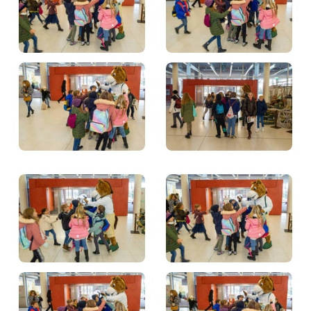
BILLETTERIE
BÉNÉVOLES
MÉDIAS
FR
EN
© 2026 CHI de Genève. Tous droits réservés