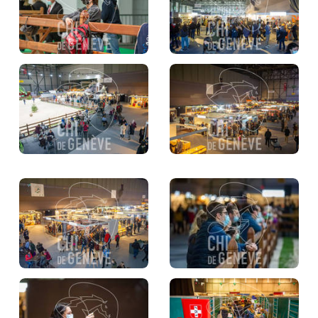
BILLETTERIE
BÉNÉVOLES
MÉDIAS
FR
EN
© 2026 CHI de Genève. Tous droits réservés