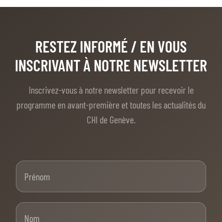
BILLETTERIE
BÉNÉVOLES
MÉDIAS
FR
EN
RESTEZ INFORMÉ
/ EN VOUS
© 2026 CHI de Genève. Tous droits réservés
INSCRIVANT À NOTRE NEWSLETTER
Inscrivez-vous à notre newsletter pour recevoir le
programme en avant-première et toutes les actualités du
CHI de Genève.
Prénom
Nom