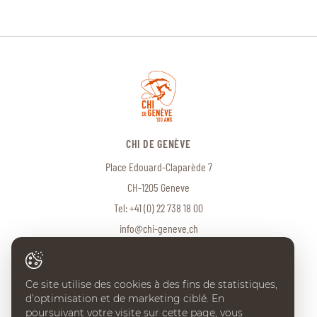
CHI DE GENÈVE
Place Edouard-Claparède 7
CH-1205 Geneve
Tel:
+41 (0) 22 738 18 00
info@chi-geneve.ch
Ce site utilise des cookies à des fins de statistiques,
© 2026 CHI de Genève. Tous droits réservés
d’optimisation et de marketing ciblé. En
Created with
♥
by
Artionet
·
Generated with IceCube2.Net
poursuivant votre visite sur cette page, vous