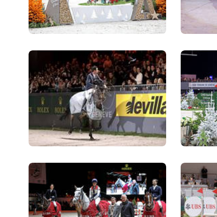
QUI SOMMES-NOUS
QUI SOMMES-NOUS
VISITE VIRTUELLE
HISTORIQUE
PALMARÈS
PALMARÈS
ABC DU CHIG
ABC DU CHIG
SPONSORS
ROLEX GRAND SLAM