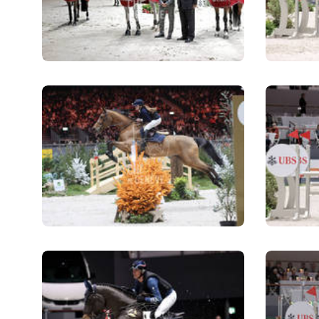
MULTIMÉDIA
FILM DU 60E
REPLAY DES ÉPREUVES
PHOTOS
PHOTOS
PODCAST
DÉPARTS & RÉSULTATS
© 2026 CHI de Genève. Tous droits réservés