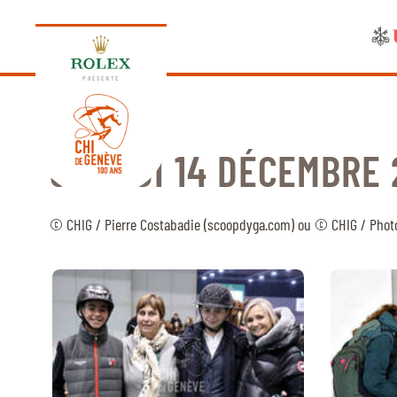
PRÉSENTE
SAMEDI 14 DÉCEMBRE 
ÉDITION 2026
© CHIG / Pierre Costabadie (scoopdyga.com) ou © CHIG / Phot
PROGRAMME
NEWS
NEWS
Jeudi, 17 Septembre 2026
VIP
VIP