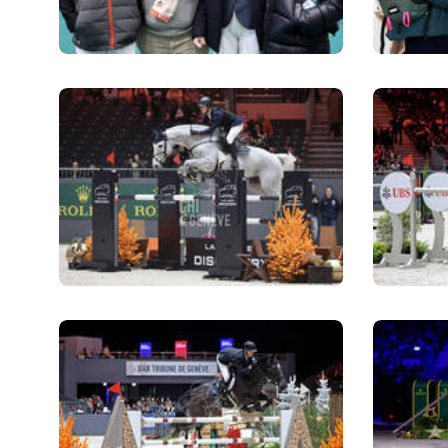
CAVALIERS & MENEURS
CAVALIERS & MENEURS
EXPOSANTS
INFOS PRATIQUES
INFOS PRATIQUES
SPONSORS
EXPOSANTS
BILLETTERIE
BÉNÉVOLES
MÉDIAS
LE CHIG