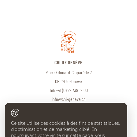
CHI DE GENÈVE
Place Edouard-Claparède 7
CH-1205 Geneve
Tel:
+41 (0) 22 738 18 00
info@chi-geneve.ch
Ce site utilise des cookies à des fins de statistiques,
© 2026 CHI de Genève. Tous droits réservés
d’optimisation et de marketing ciblé. En
Created with
♥
by
Artionet
·
Generated with IceCube2.Net
poursuivant votre visite sur cette page, vous