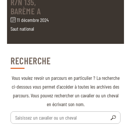
R/N 135,
BILLETTERIE
BÉNÉVOLES
BARÈME A
MÉDIAS
11 décembre 2024
FR
EN
Saut national
© 2026 CHI de Genève. Tous droits réservés
RECHERCHE
Vous voulez revoir un parcours en particulier ? La recherche
ci-dessous vous permet d'accéder à toutes les archives des
parcours. Vous pouvez rechercher un cavalier ou un cheval
en écrivant son nom.