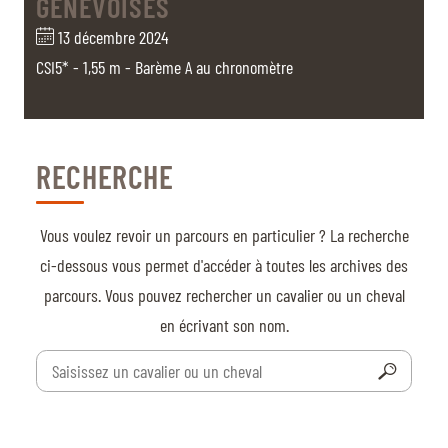
GENEVOISES
BILLETTERIE
BÉNÉVOLES
MÉDIAS
13 décembre 2024
CSI5* - 1,55 m - Barème A au chronomètre
FR
EN
© 2026 CHI de Genève. Tous droits réservés
RECHERCHE
Vous voulez revoir un parcours en particulier ? La recherche
ci-dessous vous permet d'accéder à toutes les archives des
parcours. Vous pouvez rechercher un cavalier ou un cheval
en écrivant son nom.