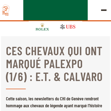
CES CHEVAUX QUI ONT
ÉDITION 2026
MARQUÉ PALEXPO
LE CHIG
(1/6) : E.T. & CALVARO
MULTIMÉDIA
LIENS RAPIDES
ACCUEIL
EXPOSANTS
Jeudi, 17 Septembre 2026
Cette saison, les newsletters du CHI de Genève rendront
DÉPARTS & RÉSULTATS
ROLEX GRAND SLAM
hommage aux chevaux de légende ayant marqué l’histoire