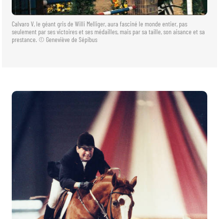
Calvaro V, le géant gris de Willi Melliger, aura fasciné le monde entier, pas
seulement par ses victoires et ses médailles, mais par sa taille, son aisance et sa
prestance. © Geneviève de Sépibus