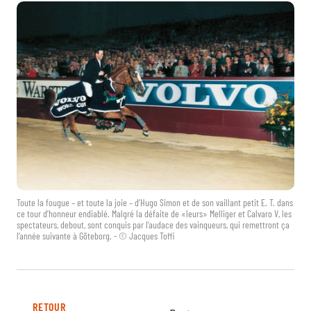
Toute la fougue – et toute la joie – d’Hugo Simon et de son vaillant petit E. T. dans
ce tour d’honneur endiablé. Malgré la défaite de «leurs» Melliger et Calvaro V, les
spectateurs, debout, sont conquis par l’audace des vainqueurs, qui remettront ça
l’année suivante à Göteborg. - © Jacques Toffi
RETOUR