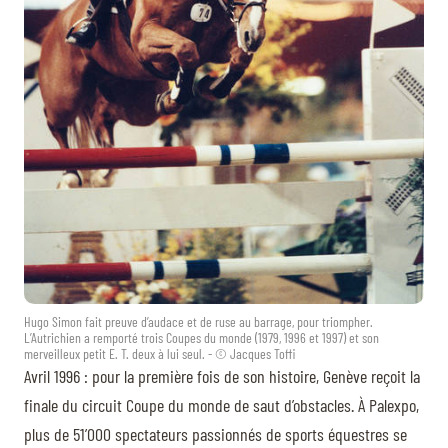
Hugo Simon fait preuve d’audace et de ruse au barrage, pour triompher.
L’Autrichien a remporté trois Coupes du monde (1979, 1996 et 1997) et son
merveilleux petit E. T. deux à lui seul. - © Jacques Toffi
Avril 1996 : pour la première fois de son histoire, Genève reçoit la
finale du circuit Coupe du monde de saut d’obstacles. À Palexpo,
plus de 51’000 spectateurs passionnés de sports équestres se