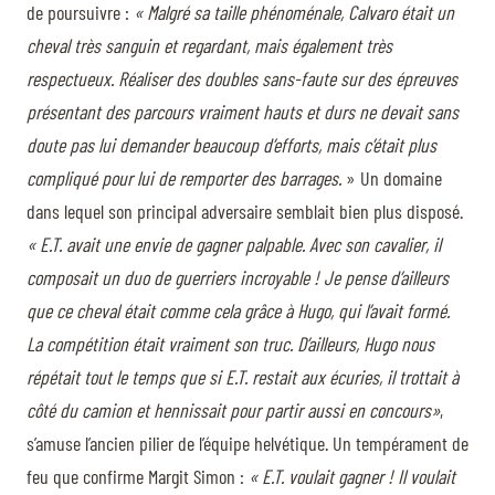
de poursuivre :
« Malgré sa taille phénoménale, Calvaro était un
cheval très sanguin et regardant, mais également très
respectueux. Réaliser des doubles sans-faute sur des épreuves
présentant des parcours vraiment hauts et durs ne devait sans
doute pas lui demander beaucoup d’efforts, mais c’était plus
compliqué pour lui de remporter des barrages.
» Un domaine
dans lequel son principal adversaire semblait bien plus disposé.
« E.T. avait une envie de gagner palpable. Avec son cavalier, il
composait un duo de guerriers incroyable ! Je pense d’ailleurs
que ce cheval était comme cela grâce à Hugo, qui l’avait formé.
La compétition était vraiment son truc. D’ailleurs, Hugo nous
répétait tout le temps que si E.T. restait aux écuries, il trottait à
côté du camion et hennissait pour partir aussi en concours»
,
s’amuse l’ancien pilier de l’équipe helvétique. Un tempérament de
feu que confirme Margit Simon :
« E.T. voulait gagner ! Il voulait