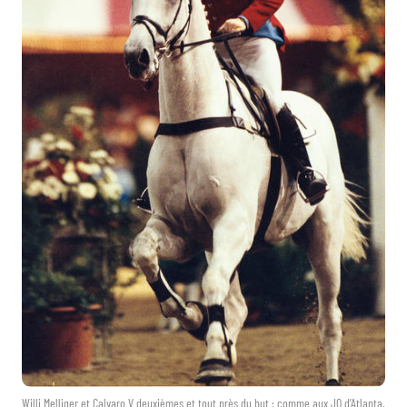
Willi Melliger et Calvaro V deuxièmes et tout près du but : comme aux JO d’Atlanta,