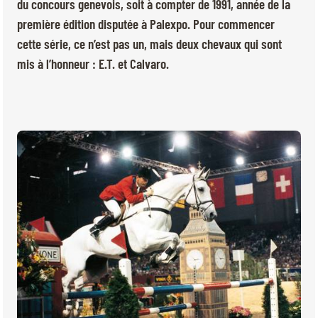
BILLETTERIE
BÉNÉVOLES
du concours genevois, soit à compter de 1991, année de la
première édition disputée à Palexpo. Pour commencer
MÉDIAS
cette série, ce n’est pas un, mais deux chevaux qui sont
FR
EN
mis à l’honneur : E.T. et Calvaro.
© 2026 CHI de Genève. Tous droits réservés