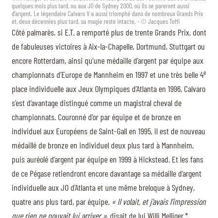
quelques mois plus tard, ou aux JO de Sydney 2000, où ils se pareront aussi
d’argent. Le légendaire Calvaro V a aussi triomphé dans de nombreux Grands Prix
et, deux décennies plus tard, sa magie reste intacte. - © Jacques Toffi
Côté palmarès, si E.T. a remporté plus de trente Grands Prix, dont
de fabuleuses victoires à Aix-la-Chapelle, Dortmund, Stuttgart ou
encore Rotterdam, ainsi qu’une médaille d’argent par équipe aux
e
championnats d’Europe de Mannheim en 1997 et une très belle 4
place individuelle aux Jeux Olympiques d’Atlanta en 1996, Calvaro
s’est d’avantage distingué comme un magistral cheval de
championnats. Couronné d’or par équipe et de bronze en
individuel aux Européens de Saint-Gall en 1995, il est de nouveau
médaillé de bronze en individuel deux plus tard à Mannheim,
puis auréolé d’argent par équipe en 1999 à Hickstead. Et les fans
de ce Pégase retiendront encore davantage sa médaille d’argent
individuelle aux JO d’Atlanta et une même breloque à Sydney,
quatre ans plus tard, par équipe.
« Il volait, et j’avais l’impression
que rien ne pouvait lui arriver »
, disait de lui Willi Melliger.*