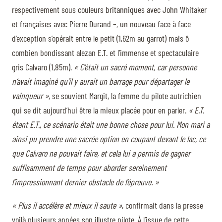
respectivement sous couleurs britanniques avec John Whitaker
et françaises avec Pierre Durand –, un nouveau face à face
d’exception s’opérait entre le petit (1,62m au garrot) mais ô
combien bondissant alezan E.T. et l’immense et spectaculaire
gris Calvaro (1,85m).
« C’était un sacré moment, car personne
n’avait imaginé qu’il y aurait un barrage pour départager le
vainqueur »
, se souvient Margit, la femme du pilote autrichien
qui se dit aujourd’hui être la mieux placée pour en parler.
« E.T.
étant E.T., ce scénario était une bonne chose pour lui. Mon mari a
ainsi pu prendre une sacrée option en coupant devant le lac, ce
que Calvaro ne pouvait faire, et cela lui a permis de gagner
suffisamment de temps pour aborder sereinement
l’impressionnant dernier obstacle de l’épreuve. »
« Plus il accélère et mieux il saute »
, confirmait dans la presse
voilà plusieurs années son illustre pilote. À l’issue de cette