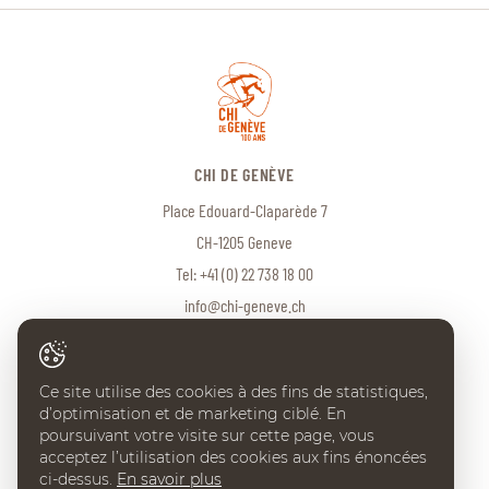
CHI DE GENÈVE
Place Edouard-Claparède 7
CH-1205 Geneve
Tel:
+41 (0) 22 738 18 00
info@chi-geneve.ch
Ce site utilise des cookies à des fins de statistiques,
© 2026 CHI de Genève. Tous droits réservés
d’optimisation et de marketing ciblé. En
Created with
♥
by
Artionet
·
Generated with IceCube2.Net
poursuivant votre visite sur cette page, vous
acceptez l’utilisation des cookies aux fins énoncées
ci-dessus.
En savoir plus