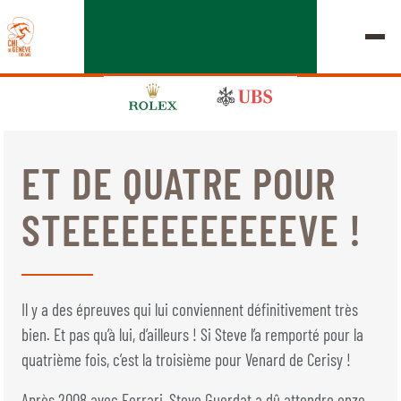
ET DE QUATRE POUR
ÉDITION 2026
STEEEEEEEEEEEEVE !
LE CHIG
MULTIMÉDIA
Il y a des épreuves qui lui conviennent définitivement très
LIENS RAPIDES
bien. Et pas qu’à lui, d’ailleurs ! Si Steve l’a remporté pour la
ACCUEIL
EXPOSANTS
Jeudi, 17 Septembre 2026
quatrième fois, c’est la troisième pour Venard de Cerisy !
DÉPARTS & RÉSULTATS
ROLEX GRAND SLAM
Après 2008 avec Ferrari, Steve Guerdat a dû attendre onze