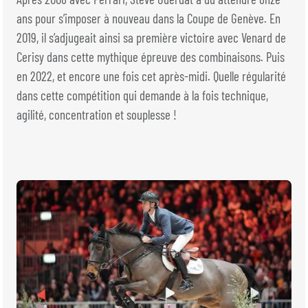
BILLETTERIE
BÉNÉVOLES
ans pour s’imposer à nouveau dans la Coupe de Genève. En
MÉDIAS
2019, il s’adjugeait ainsi sa première victoire avec Venard de
Cerisy dans cette mythique épreuve des combinaisons. Puis
FR
EN
© 2026 CHI de Genève. Tous droits réservés
en 2022, et encore une fois cet après-midi. Quelle régularité
dans cette compétition qui demande à la fois technique,
agilité, concentration et souplesse !