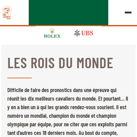
LES ROIS DU MONDE
ÉDITION 2026
LE CHIG
Difficile de faire des pronostics dans une épreuve qui
MULTIMÉDIA
réunit les dix meilleurs cavaliers du monde. Et pourtant… Il
y en a bien un à qui les grands rendez-vous sourient. Il est
LIENS RAPIDES
numéro un mondial, champion du monde et champion
ACCUEIL
EXPOSANTS
Jeudi, 17 Septembre 2026
olympique par équipe, pour ne citer que ces exploits parmi
DÉPARTS & RÉSULTATS
ROLEX GRAND SLAM
tant d’autres ces 18 derniers mois. Au bout du compte,