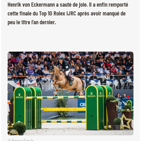
BILLETTERIE
BÉNÉVOLES
Henrik von Eckermann a sauté de joie. Il a enfin remporté
MÉDIAS
cette finale du Top 10 Rolex IJRC après avoir manqué de
peu le titre l’an dernier.
FR
EN
© 2026 CHI de Genève. Tous droits réservés
© Soraya Exquis