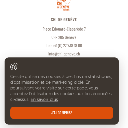
CHI DE GENÈVE
Place Edouard-Claparède 7
CH-1205 Geneve
Tel:
+41 (0) 22 738 18 00
info@chi-geneve.ch
Ce site utilise des cookies à des fins de statistiques,
© 2026 CHI de Genève. Tous droits réservés
d’optimisation et de marketing ciblé. En
Created with
♥
by
Artionet
·
Generated with IceCube2.Net
poursuivant votre visite sur cette page, vous
acceptez l’utilisation des cookies aux fins énoncées
ci-dessus.
En savoir plus
J'AI COMPRIS!