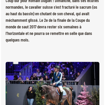
Coup dur pour Romain Duguet ! Dimanche, dans ses écuries
BILLETTERIE
BÉNÉVOLES
normandes, le cavalier suisse s’est fracturé le sacrum (os
MÉDIAS
au haut du bassin) en chutant de son cheval, qui avait
FR
EN
méchamment glissé. Le 2e de la finale de la Coupe du
© 2026 CHI de Genève. Tous droits réservés
monde de saut 2017 devra rester six semaines à
l’horizontale et ne pourra se remettre en selle que dans
quelques mois.