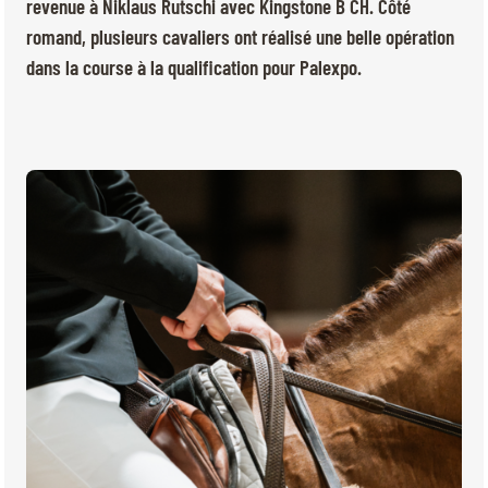
BILLETTERIE
BÉNÉVOLES
revenue à Niklaus Rutschi avec Kingstone B CH. Côté
romand, plusieurs cavaliers ont réalisé une belle opération
MÉDIAS
dans la course à la qualification pour Palexpo.
FR
EN
© 2026 CHI de Genève. Tous droits réservés