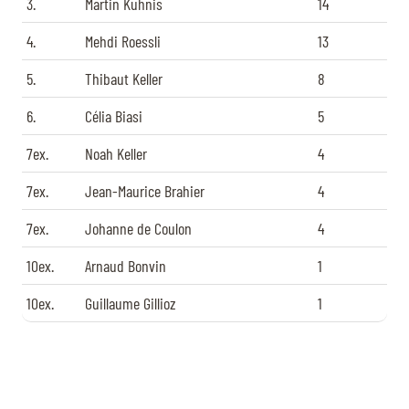
3.
Martin Kühnis
14
4.
Mehdi Roessli
13
5.
Thibaut Keller
8
6.
Célia Biasi
5
7ex.
Noah Keller
4
7ex.
Jean-Maurice Brahier
4
7ex.
Johanne de Coulon
4
10ex.
Arnaud Bonvin
1
10ex.
Guillaume Gillioz
1