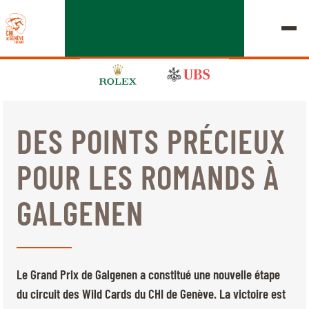
DES POINTS PRÉCIEUX
ÉDITION 2026
POUR LES ROMANDS À
LE CHIG
GALGENEN
MULTIMÉDIA
LIENS RAPIDES
ACCUEIL
EXPOSANTS
Jeudi, 17 Septembre 2026
Le Grand Prix de Galgenen a constitué une nouvelle étape
DÉPARTS & RÉSULTATS
ROLEX GRAND SLAM
du circuit des Wild Cards du CHI de Genève. La victoire est